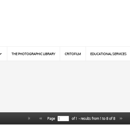
THE PHOTOGRAPHIC LIBRARY
CRITOFILM
EDUCATIONAL SERVICES
Page
of
1
- results from
1
to
8
of
8