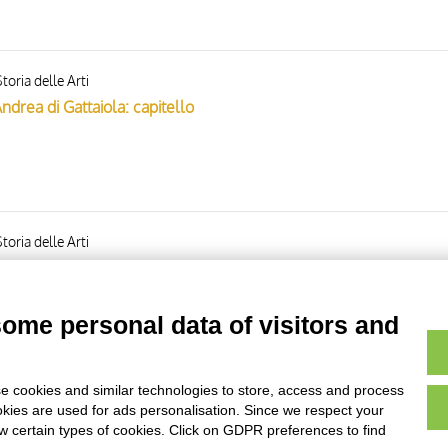
toria delle Arti
Andrea di Gattaiola: capitello
toria delle Arti
Andrea di Gattaiola: terzo capitello a destra
some personal data of visitors and
e cookies and similar technologies to store, access and process
Page
of
1
- results from
1
to
8
of
8
okies are used for ads personalisation. Since we respect your
ow certain types of cookies. Click on GDPR preferences to find