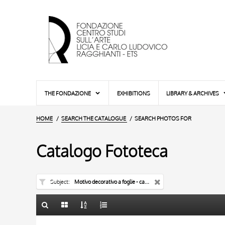
THE FONDAZIONE
EXHIBITIONS
LIBRARY & ARCHIVES
HOME
SEARCH THE CATALOGUE
SEARCH PHOTOS FOR
Catalogo Fototeca
Subject
Motivo decorativo a foglie - capitello
TITLE
10 RESULTS