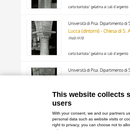
carta baritata/ gelatina ai sali d’argento
Università di Pisa. Dipartimento di S
Lucca (dintorni) - Chiesa di S. 
1960-1970
carta baritata/ gelatina ai sali d’argento
TITLE
AUTHOR
Università di Pisa. Dipartimento di S
Lucca (dintorni) - Chiesa di S. 
ARTISTA
1960-1970
MATERIAL AND TECHNIQUE
10 RESULTS
This website collects 
DATE
20 RESULTS
carta baritata/ gelatina ai sali d’argento
users
With your consent, we and our partners us
personal data such as website visits or co
right to privacy, you can choose not to all