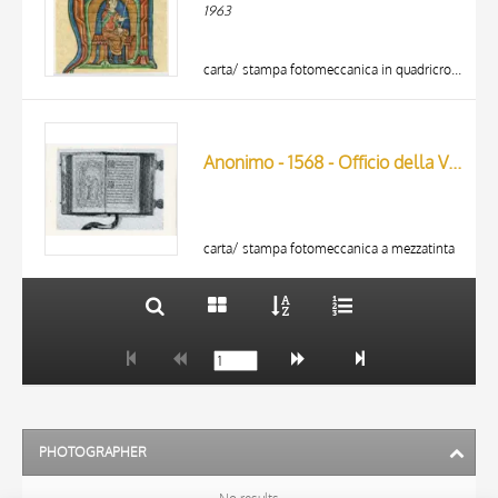
1963
carta/ stampa fotomeccanica in quadricromia
TITLE
AUTHOR
Anonimo - 1568 - Officio della Vergine Maria con calendario, due pagine
ARTISTA
MATERIAL AND TECHNIQUE
10 RESULTS
DATE
20 RESULTS
carta/ stampa fotomeccanica a mezzatinta
PHOTOGRAPHER