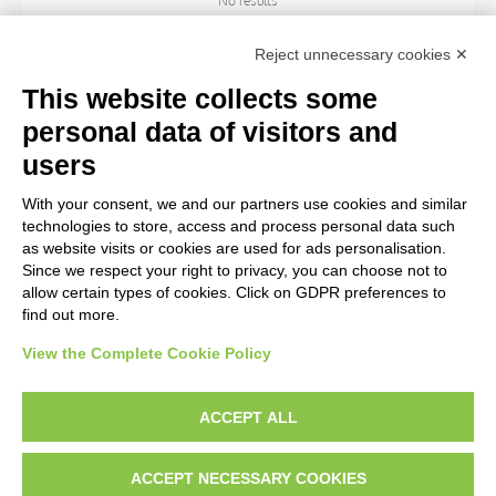
No results
Reject unnecessary cookies ✕
ARTIST
This website collects some
personal data of visitors and
TITLE
users
With your consent, we and our partners use cookies and similar
MATERIAL AND TECHNIQUE
technologies to store, access and process personal data such
as website visits or cookies are used for ads personalisation.
Since we respect your right to privacy, you can choose not to
CENTURY
allow certain types of cookies. Click on GDPR preferences to
find out more.
View the Complete Cookie Policy
AVVERTENZE LEGALI: IMMAGINI PUBBLICATE SUL SITO
Le immagini e le foto presenti in questo sito sono soggette alle norme sul
ACCEPT ALL
diritto d’autore, legge 22 aprile 1941 n. 633. I diritti degli autori, degli artisti e
dei fotografi che hanno realizzato le opere e le immagini, degli enti e delle
ACCEPT NECESSARY COOKIES
istituzioni che ne sono proprietari, sono riservati. Si vieta quindi la