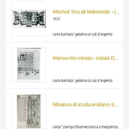
ARTISTA
MATERIAL AND TECHNIQUE
Mischné Tora de Maïmonide. - (Manuscrit de la Collection Cramer, à Francfort).
DATE
1935
carta baritata/ gelatina ai sali d’argento
Manoscritto miniato - iniziale E(piscoum)
carta baritata/ gelatina ai sali d’argento
Miniatura di scuola emiliano- bolognese: campanai e musici - (Piacenza, Cattedrale, cod. 65, c. 270a)
carta/ stampa fotomeccanica a mezzatinta