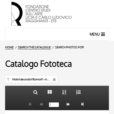
MENU
HOME
SEARCH THE CATALOGUE
SEARCH PHOTOS FOR
Catalogo Fototeca
Motivi decorativi fitomorfi - manoscritto
TITLE
10 RESULTS
AUTHOR
20 RESULTS