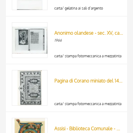
carta/ gelatina ai sali d’argento
Anonimo olandese - sec. XV, ca. 1500 - Ore della Beata Vergine Maria con calendario, due pagine
1966
carta/ stampa fotomeccanica a mezzatinta
Pagina di Corano miniato del 1463 (sura II), conservato a Praga
carta/ stampa fotomeccanica a mezzatinta
Assisi - Biblioteca Comunale - ms. 17 - Fol. 248 v.