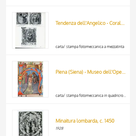
Tendenza dell'Angelico - Corale 3 (1409) c. 39v. - Frati a coro; Tendenza dell'Angelico - Corale 3 (1409) c. 55v. - Danza di David; Lorenzo Monaco - Corale 3 (1409) c. 44v. - Profeta
carta/ stampa fotomeccanica a mezzatinta
Piena (Siena) - Museo dell'Opera del Duomo: Miniatura di Sano di Pietro con il Battesimo di Gesù.
carta/ stampa fotomeccanica in quadricromia
Minaitura lombarda, c. 1450
1928