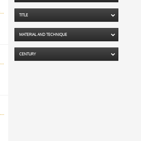
Anonimo italiano - sec. XIII/ XIV - Lucca, Biblioteca Capitolare Feliniana, Ms. 287, f. 150v, particolare
TITLE
MATERIAL AND TECHNIQUE
CENTURY
Anonimo italiano - sec. XIII/ XIV - Lucca, Biblioteca Capitolare Feliniana, Ms. 287, f. 30v, particolare
Anonimo italiano - sec. XII, inizio - Lucca, Biblioteca Capitolare Feliniana, Ms. 602, f. 10r, particolare