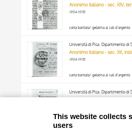
1954-1970
carta baritata/ gelatina ai sali d’argento
Università di Pisa. Dipartimento di S
1954-1970
carta baritata/ gelatina ai sali d’argento
TITLE
AUTHOR
Università di Pisa. Dipartimento di S
ARTISTA
1954-1970
MATERIAL AND TECHNIQUE
10 RESULTS
This website collects 
DATE
20 RESULTS
carta baritata/ gelatina ai sali d’argento
users