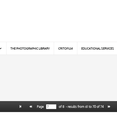
THE PHOTOGRAPHIC LIBRARY
CRITOFILM
EDUCATIONAL SERVICES
Page
of
8
- results from
61
to
70
of
74