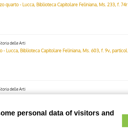
Anonimo italiano -
toria delle Arti
Anonimo italiano - sec. XI
toria delle Arti
some personal data of visitors and