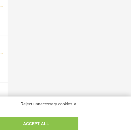
 sec. XIV, terzo quarto - Lucca, Biblioteca Capitolare Feliniana, Ms. 233, f. 74r, particolare
I, inizio - Lucca, Biblioteca Capitolare Feliniana, Ms. 603, f. 9v, particolare
Anonimo italiano - sec. XII, inizio - Lucca, Biblioteca Capitolare Feliniana, Ms. 603, f. 79v, particolare
Reject unnecessary cookies ✕
ACCEPT ALL