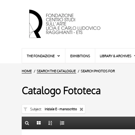
THE FONDAZIONE
EXHIBITIONS
LIBRARY & ARCHIVES
HOME
SEARCH THE CATALOGUE
SEARCH PHOTOS FOR
Catalogo Fototeca
Subject
Iniziale E - manoscritto
TITLE
10 RESULTS