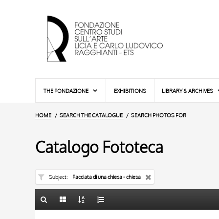
THE FONDAZIONE
EXHIBITIONS
LIBRARY & ARCHIVES
HOME
SEARCH THE CATALOGUE
SEARCH PHOTOS FOR
Catalogo Fototeca
Subject
Facciata di una chiesa - chiesa
TITLE
10 RESULTS