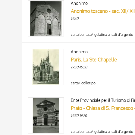
Anonimo
AUTHOR
20 RESULTS
Anonimo toscano - sec. XII/ XIII
ARTISTA
1960
MATERIAL AND TECHNIQUE
DATE
carta baritata/ gelatina ai sali d’argento
Anonimo
Paris. La Ste Chapelle
1930-1950
carta/ collotipo
Ente Provinciale per il Turismo di F
Prato - Chiesa di S. Francesco -
1950-1970
carta baritata/ gelatina ai sali d’argento