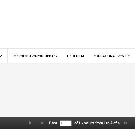
THE PHOTOGRAPHIC LIBRARY
CRITOFILM
EDUCATIONAL SERVICES
Page
of
1
- results from
1
to
4
of
4