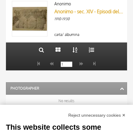
ARTISTA
AUTHOR
Anonimo
MATERIAL AND TECHNIQUE
Anonimo - sec. XIV - Episodi della della vita di Cristo e della Vergine
ARTISTA
DATE
1910-1930
MATERIAL AND TECHNIQUE
10 RESULTS
DATE
20 RESULTS
carta/ albumina
PHOTOGRAPHER
No results
Reject unnecessary cookies ✕
ARTIST
This website collects some