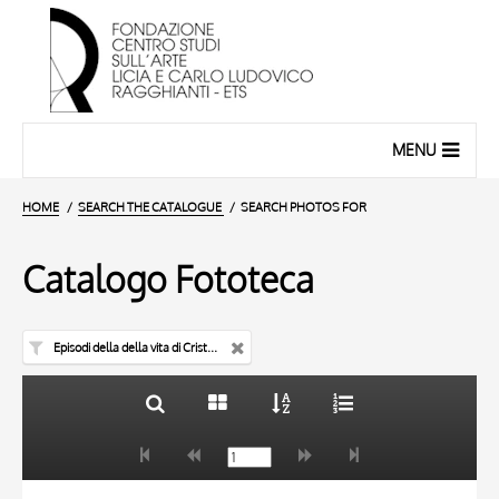
MENU
HOME
SEARCH THE CATALOGUE
SEARCH PHOTOS FOR
Catalogo Fototeca
Episodi della della vita di Cristo e della Vergine - pulpito
TITLE
10 RESULTS
AUTHOR
20 RESULTS
TITLE