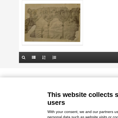
AUTHOR
20 RESULTS
TITLE
ARTISTA
AUTHOR
MATERIAL AND TECHNIQUE
ARTISTA
DATE
MATERIAL AND TECHNIQUE
10 RESULTS
DATE
20 RESULTS
Le immagini e le foto presenti in questo sito sono soggette alle norme 
delle istituzioni che ne sono prop
This website collects 
users
With your consent, we and our partners us
personal data such as website visits or co