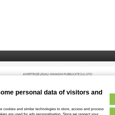
AVVERTENZE LEGALI: IMMAGINI PUBBLICATE SUL SITO
sul diritto d’autore, legge 22 aprile 1941 n. 633. I diritti degli autori, degli artisti e
rietari, sono riservati. Si vieta quindi la riproduzione con qualsiasi mezzo effettuata, 
some personal data of visitors and
e cookies and similar technologies to store, access and process
okies are used for ads personalisation. Since we respect your