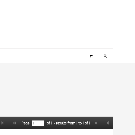
Page
of
1
- results from
1
to
1
of
1