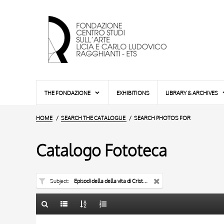
THE FONDAZIONE
EXHIBITIONS
LIBRARY & ARCHIVES
HOME
SEARCH THE CATALOGUE
SEARCH PHOTOS FOR
Catalogo Fototeca
Subject
Episodi della della vita di Cristo e della Vergine - pulpito
TITLE
10 RESULTS