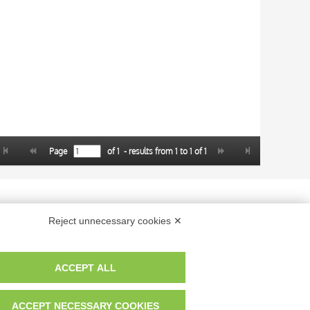
Page
of
1
- results from
1
to
1
of
1
 dei fotografi che hanno realizzato le opere e le immagini, degli enti e
Reject unnecessary cookies ✕
anche per uso gratuito o personale.
ACCEPT ALL
ACCEPT NECESSARY COOKIES