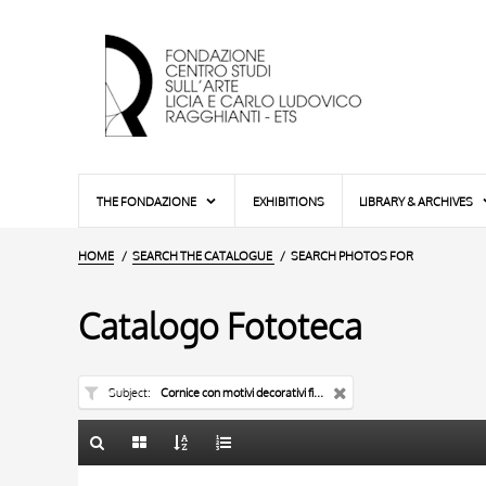
THE FONDAZIONE
EXHIBITIONS
LIBRARY & ARCHIVES
HOME
SEARCH THE CATALOGUE
SEARCH PHOTOS FOR
Catalogo Fototeca
Subject
Cornice con motivi decorativi fitomorfi e animali - manoscritto
TITLE
10 RESULTS