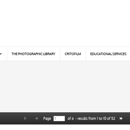
THE PHOTOGRAPHIC LIBRARY
CRITOFILM
EDUCATIONAL SERVICES
Page
of
6
- results from
1
to
10
of
52