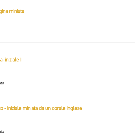
gina miniata
, iniziale I
nta
o - Iniziale miniata da un corale inglese
nta