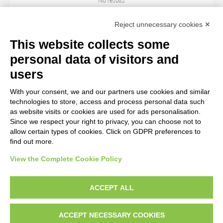
No results
Reject unnecessary cookies ✕
ARTIST
This website collects some
personal data of visitors and
TITLE
users
With your consent, we and our partners use cookies and similar
MATERIAL AND TECHNIQUE
technologies to store, access and process personal data such
as website visits or cookies are used for ads personalisation.
Since we respect your right to privacy, you can choose not to
CENTURY
allow certain types of cookies. Click on GDPR preferences to
find out more.
View the Complete Cookie Policy
AVVERTENZE LEGALI: IMMAGINI PUBBLICATE SUL SITO
Le immagini e le foto presenti in questo sito sono soggette alle norme sul
ACCEPT ALL
diritto d’autore, legge 22 aprile 1941 n. 633. I diritti degli autori, degli artisti e
dei fotografi che hanno realizzato le opere e le immagini, degli enti e delle
ACCEPT NECESSARY COOKIES
istituzioni che ne sono proprietari, sono riservati. Si vieta quindi la