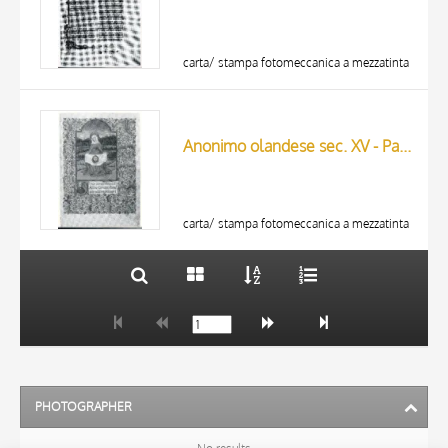
carta/ stampa fotomeccanica a mezzatinta
TITLE
AUTHOR
Anonimo olandese sec. XV - Paginia di un manoscritto miniato
ARTISTA
MATERIAL AND TECHNIQUE
10 RESULTS
DATE
20 RESULTS
carta/ stampa fotomeccanica a mezzatinta
PHOTOGRAPHER