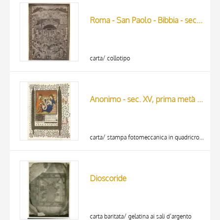
ARTISTA
MATERIAL AND TECHNIQUE
Roma - San Paolo - Bibbia - sec. IX
DATE
carta/ collotipo
Anonimo - sec. XV, prima metà - London, British Library, MS Cotton Domitian A XVII, f. 75, intero
carta/ stampa fotomeccanica in quadricromia
Dioscoride
carta baritata/ gelatina ai sali d’argento