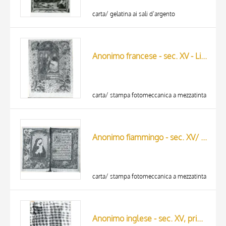
carta/ gelatina ai sali d’argento
Anonimo francese - sec. XV - Libro d'Ore della Beata Vergine Maria, pagina miniata
carta/ stampa fotomeccanica a mezzatinta
Anonimo fiammingo - sec. XV/ XVI - The Lauder-Brown Devotions
carta/ stampa fotomeccanica a mezzatinta
Anonimo inglese - sec. XV, prima metà - Manoscritto, una pagina