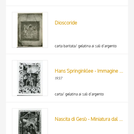
Dioscoride
carta baritata/ gelatina ai sali d’argento
Hans Springinklee - Immagine (Kanon Bild) dal Messale del vescovo di Costanza Hugo von Hohenlaudenberg col suo ritratto
1937
carta/ gelatina ai sali d’argento
Nascita di Gesù - Miniatura dal missale di Berthold Furtmeyr - Handschrift in der Bayer. Staatsbibliothek zu München