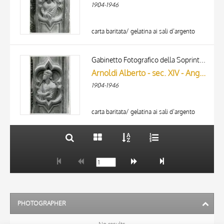
1904-1946
carta baritata/ gelatina ai sali d’argento
TITLE
AUTHOR
Gabinetto Fotografico della Soprintendenza Speciale per il Patrimonio Storico, Artistico ed Etnoantropologico e per il Polo Museale della città di Firenze
Arnoldi Alberto - sec. XIV - Angelo adorante
ARTISTA
1904-1946
MATERIAL AND TECHNIQUE
10 RESULTS
DATE
20 RESULTS
carta baritata/ gelatina ai sali d’argento
PHOTOGRAPHER