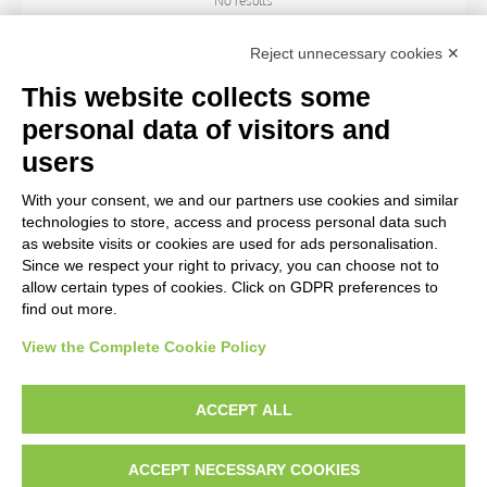
No results
Reject unnecessary cookies ✕
ARTIST
This website collects some
personal data of visitors and
TITLE
users
With your consent, we and our partners use cookies and similar
MATERIAL AND TECHNIQUE
technologies to store, access and process personal data such
as website visits or cookies are used for ads personalisation.
Since we respect your right to privacy, you can choose not to
CENTURY
allow certain types of cookies. Click on GDPR preferences to
find out more.
View the Complete Cookie Policy
AVVERTENZE LEGALI: IMMAGINI PUBBLICATE SUL SITO
Le immagini e le foto presenti in questo sito sono soggette alle norme sul
ACCEPT ALL
diritto d’autore, legge 22 aprile 1941 n. 633. I diritti degli autori, degli artisti e
dei fotografi che hanno realizzato le opere e le immagini, degli enti e delle
ACCEPT NECESSARY COOKIES
istituzioni che ne sono proprietari, sono riservati. Si vieta quindi la