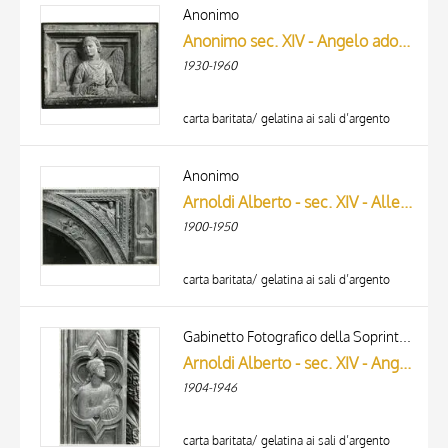
ARTISTA
Anonimo
MATERIAL AND TECHNIQUE
Anonimo sec. XIV - Angelo adorante
DATE
1930-1960
carta baritata/ gelatina ai sali d’argento
Anonimo
Arnoldi Alberto - sec. XIV - Allegoria della Fortezza e Angelo adorante
1900-1950
carta baritata/ gelatina ai sali d’argento
Gabinetto Fotografico della Soprintendenza Speciale per il Patrimonio Storico, Artistico ed Etnoantropologico e per il Polo Museale della città di Firenze
Arnoldi Alberto - sec. XIV - Angelo adorante
1904-1946
carta baritata/ gelatina ai sali d’argento