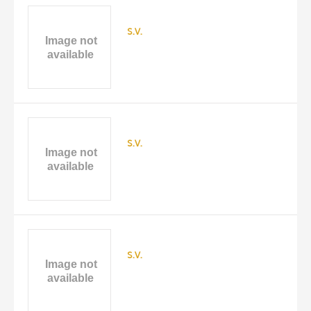
s.v.
s.v.
TITLE
AUTHOR
s.v.
ARTISTA
MATERIAL AND TECHNIQUE
10 RESULTS
DATE
20 RESULTS