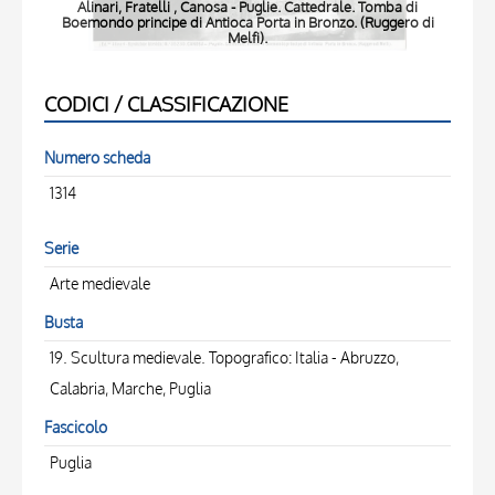
Alinari, Fratelli , Canosa - Puglie. Cattedrale. Tomba di
A
Boemondo principe di Antioca Porta in Bronzo. (Ruggero di
Boem
Melfi).
CODICI / CLASSIFICAZIONE
Numero scheda
1314
Serie
Arte medievale
Busta
19. Scultura medievale. Topografico: Italia - Abruzzo,
Calabria, Marche, Puglia
Fascicolo
Puglia