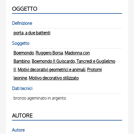
OGGETTO
Definizione
porta, a due battenti
Soggetto
Boemondo
,
Ruggero Borsa
,
Madonna con
Bambino
,
Boemondo II Guiscardo, Tancredi e Guglielmo
II
,
Motivi decorativi geometrici e animali
,
Protomi
leonine
,
Motivo decorativo stilizzato
Dati tecnici
bronzo ageminato in argento
AUTORE
Autore