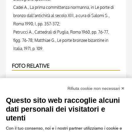
Cadei A., La prima committenza normanna, in Le porte di
bronzo dall'antichità al secolo XIII, a cura di Salomi S.,
Roma 1990, I, pp. 357-372;
Petrucci A., Cattedrali di Puglia, Roma 1960, pp. 76-77,
figg. 76-78; Matthiae G., Le porte bronzee bizantine in
Italia, 1971, p. 109.
FOTO RELATIVE
Scheda foto
Rifiuta cookie non necessari ✕
Alinari, Fratelli , Canosa - Puglie. Cattedrale. Tomba di
Boemondo principe di Antioca Porta in Bronzo. (Ruggero
Questo sito web raccoglie alcuni
di Melfi).
dati personali dei visitatori e
utenti
Scheda foto
Con il tuo consenso, noi e i nostri partner utilizziamo i cookie e
Alinari, Fratelli , Canosa - Puglie. Cattedrale. Tomba di