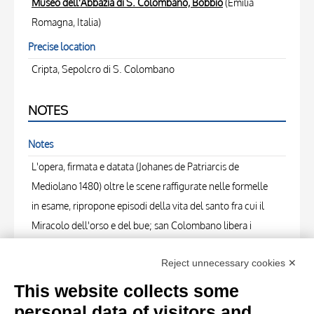
Museo dell'Abbazia di S. Colombano, Bobbio
(Emilia
Romagna, Italia)
Precise location
Cripta, Sepolcro di S. Colombano
NOTES
Notes
L'opera, firmata e datata (Johanes de Patriarcis de
Mediolano 1480) oltre le scene raffigurate nelle formelle
in esame, ripropone episodi della vita del santo fra cui il
Miracolo dell'orso e del bue; san Colombano libera i
contadini dalle insidie e san Colombano che fonda la
Reject unnecessary cookies ✕
cittadina di Bobbio. Il tutto è dominato dalla figura del
santo dormiente resa a rilievo caratterizzata da un libro
This website collects some
aperto posto ai suoi piedi.
personal data of visitors and