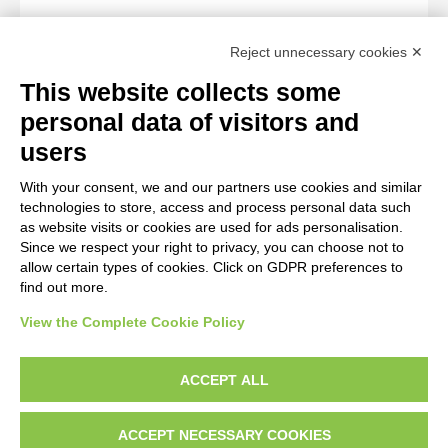
PHOTOGRAPHS
Reject unnecessary cookies ✕
Photo Entry
This website collects some
Studio fotografico Orlandini , Pieve di Quarantoli. Pulpito
personal data of visitors and
romanico
users
With your consent, we and our partners use cookies and similar
Photo Entry
technologies to store, access and process personal data such
Studio fotografico Orlandini , Pieve di Quarantoli. Pulpito
as website visits or cookies are used for ads personalisation.
Since we respect your right to privacy, you can choose not to
romanico
allow certain types of cookies. Click on GDPR preferences to
find out more.
View the Complete Cookie Policy
AVVERTENZE LEGALI: IMMAGINI PUBBLICATE SUL SITO
Le immagini e le foto presenti in questo sito sono soggette alle norme sul
ACCEPT ALL
diritto d’autore, legge 22 aprile 1941 n. 633. I diritti degli autori, degli artisti e
dei fotografi che hanno realizzato le opere e le immagini, degli enti e delle
ACCEPT NECESSARY COOKIES
istituzioni che ne sono proprietari, sono riservati. Si vieta quindi la