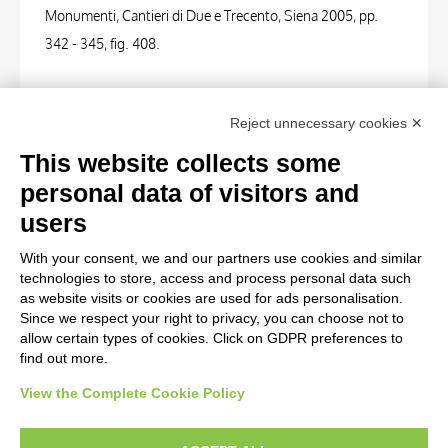
Monumenti, Cantieri di Due e Trecento, Siena 2005, pp.
342 - 345, fig. 408.
PHOTOGRAPHS
Reject unnecessary cookies ✕
Photo Entry
This website collects some
Alinari, Fratelli , Montepulciano - Duomo. S. Giovanni
personal data of visitors and
Battista (Tino da Camaino)
users
With your consent, we and our partners use cookies and similar
Photo Entry
technologies to store, access and process personal data such
Alinari, Fratelli , Montepulciano - Duomo. S. Giovanni
as website visits or cookies are used for ads personalisation.
Since we respect your right to privacy, you can choose not to
Battista (Tino da Camaino)
allow certain types of cookies. Click on GDPR preferences to
find out more.
View the Complete Cookie Policy
AVVERTENZE LEGALI: IMMAGINI PUBBLICATE SUL SITO
Le immagini e le foto presenti in questo sito sono soggette alle norme sul