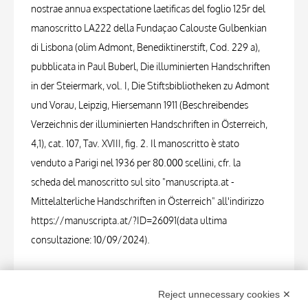
nostrae annua exspectatione laetificas del foglio 125r del
manoscritto LA222 della Fundaçao Calouste Gulbenkian
di Lisbona (olim Admont, Benediktinerstift, Cod. 229 a),
pubblicata in Paul Buberl, Die illuminierten Handschriften
in der Steiermark, vol. I, Die Stiftsbibliotheken zu Admont
und Vorau, Leipzig, Hiersemann 1911 (Beschreibendes
Verzeichnis der illuminierten Handschriften in Österreich,
4,1), cat. 107, Tav. XVIII, fig. 2. Il manoscritto è stato
venduto a Parigi nel 1936 per 80.000 scellini, cfr. la
scheda del manoscritto sul sito "manuscripta.at -
Mittelalterliche Handschriften in Österreich" all'indirizzo
https://manuscripta.at/?ID=26091(data ultima
consultazione: 10/09/2024).
PHOTOGRAPHS
Reject unnecessary cookies ✕