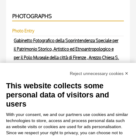
PHOTOGRAPHS
Photo Entry
Gabinetto Fotografico della Soprintendenza Speciale per
il Patrimonio Storico, Artistico ed Etnoantropologico e
per il Polo Museale della città di Firenze , Arezzo Chiesa S.
Maria della Pieve - sec. XIV - Antifonario D pag. 54v. ,
Reject unnecessary cookies ✕
fronte
This website collects some
Photo Entry
personal data of visitors and
Gabinetto Fotografico della Soprintendenza Speciale per
users
il Patrimonio Storico, Artistico ed Etnoantropologico e
With your consent, we and our partners use cookies and similar
per il Polo Museale della città di Firenze , Arezzo Chiesa S.
technologies to store, access and process personal data such
Maria della Pieve - sec. XIV - Antifonario D pag. 54v. ,
as website visits or cookies are used for ads personalisation.
Since we respect your right to privacy, you can choose not to
retro