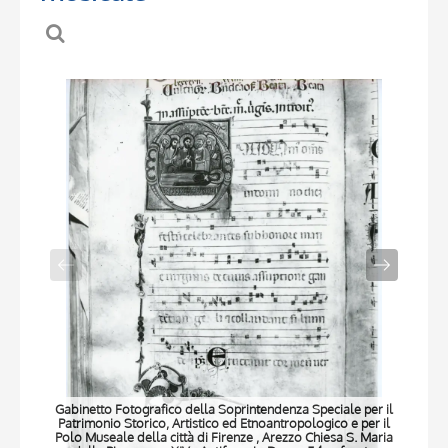
Gabinetto Fotografico della Soprintendenza Speciale per il
Gabi
Patrimonio Storico, Artistico ed Etnoantropologico e per il
Pat
Polo Museale della città di Firenze , Arezzo Chiesa S. Maria
Polo