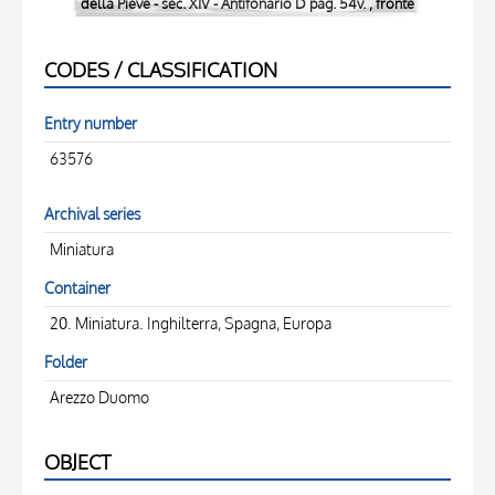
della Pieve - sec. XIV - Antifonario D pag. 54v. , fronte
CODES / CLASSIFICATION
Entry number
63576
Archival series
Miniatura
Container
20. Miniatura. Inghilterra, Spagna, Europa
Folder
Arezzo Duomo
OBJECT