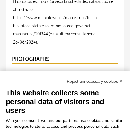
filius datus est nobis. Si veda la scheda dedicata al codice
all'indirizzo
https://www.mirabileweb.it/manuscript/lucca-
biblioteca-statale-(olim-biblioteca-governat-
manuscript/201344 (data ultima consultazione:
26/06/2024).
PHOTOGRAPHS
Photo Entry
Reject unnecessary cookies ✕
Maestro delle Ore del maresciallo Boucicaut, attr. - sec.
XV, primo quarto - Lucca, Biblioteca Statale, ms. 3122, f.
This website collects some
17v, particolare , fronte
personal data of visitors and
users
Photo Entry
With your consent, we and our partners use cookies and similar
Maestro delle Ore del maresciallo Boucicaut, attr. - sec.
technologies to store, access and process personal data such