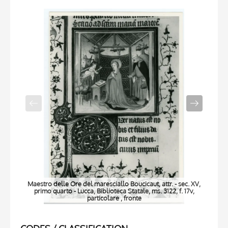
Maestro delle Ore del maresciallo Boucicaut, attr. - sec. XV,
Maes
primo quarto - Lucca, Biblioteca Statale, ms. 3122, f. 17v,
pr
particolare , fronte