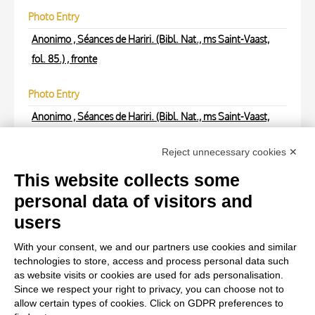
Photo Entry
Anonimo , Séances de Hariri. (Bibl. Nat., ms Saint-Vaast,
fol. 85.) , fronte
Photo Entry
Anonimo , Séances de Hariri. (Bibl. Nat., ms Saint-Vaast,
fol. 85.) , fronte
Reject unnecessary cookies ✕
Photo Entry
This website collects some
Anonimo , Séances de Hariri. (Bibl. Nat., ms Saint-Vaast,
personal data of visitors and
fol. 85.) , retro
users
With your consent, we and our partners use cookies and similar
Photo Entry
technologies to store, access and process personal data such
Anonimo , Séances de Hariri. (Bibl. Nat., ms Saint-Vaast,
as website visits or cookies are used for ads personalisation.
Since we respect your right to privacy, you can choose not to
fol. 85.) , retro
allow certain types of cookies. Click on GDPR preferences to