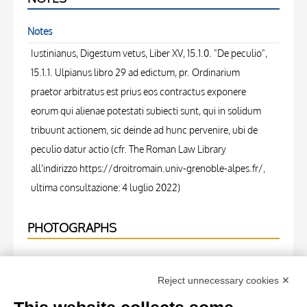
Notes
Iustinianus, Digestum vetus, Liber XV, 15.1.0. "De peculio",
15.1.1. Ulpianus libro 29 ad edictum, pr. Ordinarium
praetor arbitratus est prius eos contractus exponere
eorum qui alienae potestati subiecti sunt, qui in solidum
tribuunt actionem, sic deinde ad hunc pervenire, ubi de
peculio datur actio (cfr. The Roman Law Library
all'indirizzo https://droitromain.univ-grenoble-alpes.fr/,
ultima consultazione: 4 luglio 2022)
PHOTOGRAPHS
Photo Entry
Reject unnecessary cookies ✕
Università di Pisa. Dipartimento di Storia delle Arti ,
Anonimo italiano - sec. XIV, inizio - Lucca, Biblioteca