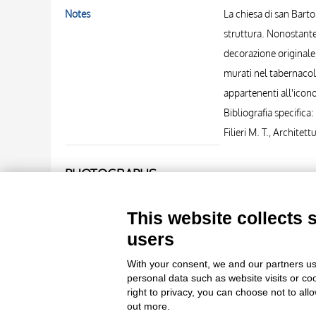
Notes
La chiesa di san Barto
struttura. Nonostante 
decorazione originale 
murati nel tabernacolo
appartenenti all'icono
Bibliografia specifica:
Filieri M. T., Architet
PHOTOGRAPHS
Photo Entry
Università di Pisa. Di
This website collects 
users
Photo Entry
Università di Pisa. Di
With your consent, we and our partners us
personal data such as website visits or co
right to privacy, you can choose not to all
out more.