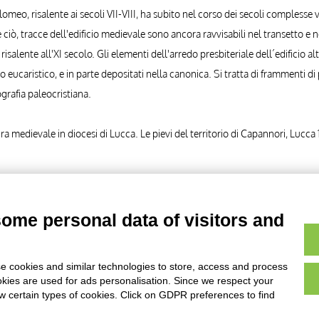
lomeo, risalente ai secoli VII-VIII, ha subito nel corso dei secoli comples
ciò, tracce dell'edificio medievale sono ancora ravvisabili nel transetto e n
risalente all'XI secolo. Gli elementi dell'arredo presbiteriale dell´edificio 
 eucaristico, e in parte depositati nella canonica. Si tratta di frammenti di p
grafia paleocristiana.
tura medievale in diocesi di Lucca. Le pievi del territorio di Capannori, Lucca 
partimento di Storia delle Arti , Badia di Cantignano: S. Bartolomeo - capit
some personal data of visitors and
partimento di Storia delle Arti , Badia di Cantignano: S. Bartolomeo - capit
e cookies and similar technologies to store, access and process
okies are used for ads personalisation. Since we respect your
ow certain types of cookies. Click on GDPR preferences to find