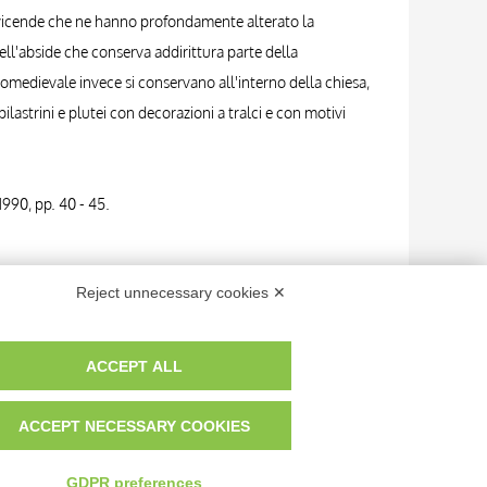
se vicende che ne hanno profondamente alterato la
ell'abside che conserva addirittura parte della
altomedievale invece si conservano all'interno della chiesa,
ilastrini e plutei con decorazioni a tralci e con motivi
1990, pp. 40 - 45.
Reject unnecessary cookies ✕
ello conservato nella canonica
ACCEPT ALL
ello conservato nella canonica
ACCEPT NECESSARY COOKIES
GDPR preferences