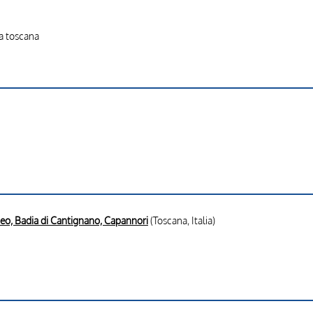
la toscana
eo, Badia di Cantignano, Capannori
(Toscana, Italia)