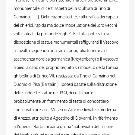
monumentale, di certi aspetti della scultura di Tino di
Camaino. […]. Delineazione sottile, calligrafica dei capelli
dei chierici, rapida ma dolce modellazione dei loro vecchi
volti solcati da profonde rughe". E' stata ipotizzata la
disposizione di statue monumentali raffiguranti il Vescovo
a cavallo seguendo una rara iconografia funeraria di
ascendenza nordica germanica (Kreytenberg) o il vescovo
a piedi a capo del proprio seguito su modello della tomba
ghibellina di Enrico VII, realizzata da Tino di Camaino nel
Duomo di Pisa (Bartalini). Ipotesi basate sulla distruzione
delle suddette statue nel 1341, di cui fa parte
probabilmente un frammento di testa di condottiero
conservata presso il Museo di Arte medievale e moderna
di Arezzo, attribuito a Agostino di Giovanni. In riferimento
all'opera il Bartalini parla di una "abbreviata definizione
dei larghi volumi depressi e squadrati dei chierici che