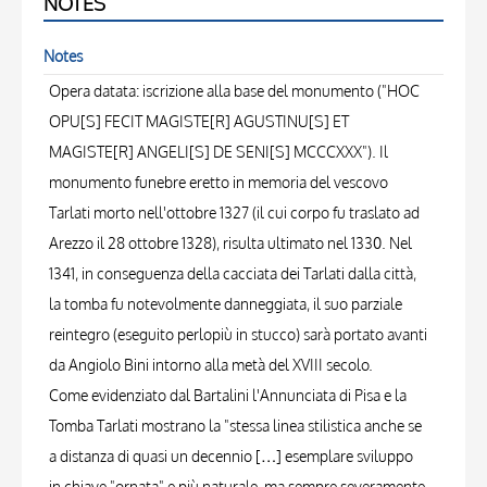
NOTES
Notes
Opera datata: iscrizione alla base del monumento ("HOC
OPU[S] FECIT MAGISTE[R] AGUSTINU[S] ET
MAGISTE[R] ANGELI[S] DE SENI[S] MCCCXXX"). Il
monumento funebre eretto in memoria del vescovo
Tarlati morto nell'ottobre 1327 (il cui corpo fu traslato ad
Arezzo il 28 ottobre 1328), risulta ultimato nel 1330. Nel
1341, in conseguenza della cacciata dei Tarlati dalla città,
la tomba fu notevolmente danneggiata, il suo parziale
reintegro (eseguito perlopiù in stucco) sarà portato avanti
da Angiolo Bini intorno alla metà del XVIII secolo.
Come evidenziato dal Bartalini l'Annunciata di Pisa e la
Tomba Tarlati mostrano la "stessa linea stilistica anche se
a distanza di quasi un decennio […] esemplare sviluppo
in chiave "ornata" e più naturale, ma sempre severamente