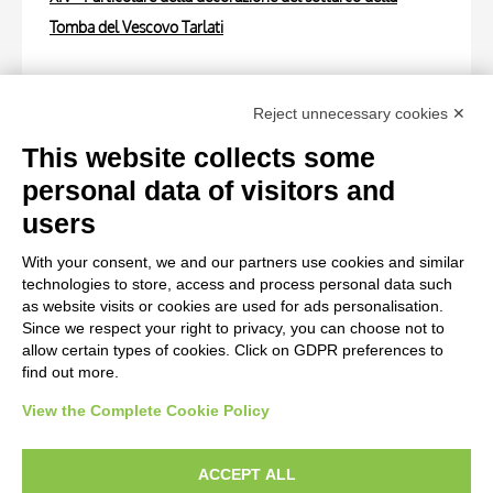
Tomba del Vescovo Tarlati
Photo Entry
Reject unnecessary cookies ✕
Università di Pisa. Dipartimento di Storia delle Arti ,
Agostino di Giovanni; Agnolo di Ventura - sec. XIV - Putto
This website collects some
reggicortina. Particolare della Tomba del Vescovo Tarlati
personal data of visitors and
users
Photo Entry
With your consent, we and our partners use cookies and similar
Università di Pisa. Dipartimento di Storia delle Arti ,
technologies to store, access and process personal data such
Agostino di Giovanni; Agnolo di Ventura - sec. XIV - Putto
as website visits or cookies are used for ads personalisation.
Since we respect your right to privacy, you can choose not to
reggicortina. Particolare della Tomba del Vescovo Tarlati
allow certain types of cookies. Click on GDPR preferences to
find out more.
View the Complete Cookie Policy
AVVERTENZE LEGALI: IMMAGINI PUBBLICATE SUL SITO
Le immagini e le foto presenti in questo sito sono soggette alle norme sul
ACCEPT ALL
diritto d’autore, legge 22 aprile 1941 n. 633. I diritti degli autori, degli artisti e