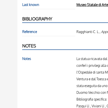
Last known
Museo Statale di Art
BIBLIOGRAPHY
Reference
Ragghianti C. L.,
Appr
NOTES
Notes
La statua ricavata dal
conferì i privilegi al
l'Ospedale di santa Ma
Ventura e dal Toesca e
stata eseguita da uno
Duomo Vecchio con fu
Bibliografia specifica:
Pasqui U., Viviani U., 