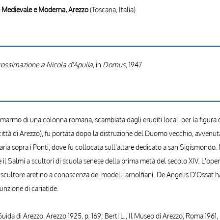
e Medievale e Moderna, Arezzo
(Toscana, Italia)
ossimazione a Nicola d'Apulia
, in
Domus
, 1947
 marmo di una colonna romana, scambiata dagli eruditi locali per la figura 
la città di Arezzo), fu portata dopo la distruzione del Duomo vecchio, avven
ria sopra i Ponti, dove fu collocata sull'altare dedicato a san Sigismondo. 
 il Salmi a scultori di scuola senese della prima metà del secolo XIV. L'opera
 scultore aretino a conoscenza dei modelli arnolfiani. De Angelis D'Ossat h
nzione di cariatide.
Guida di Arezzo, Arezzo 1925, p. 169; Berti L., Il Museo di Arezzo, Roma 1961, p