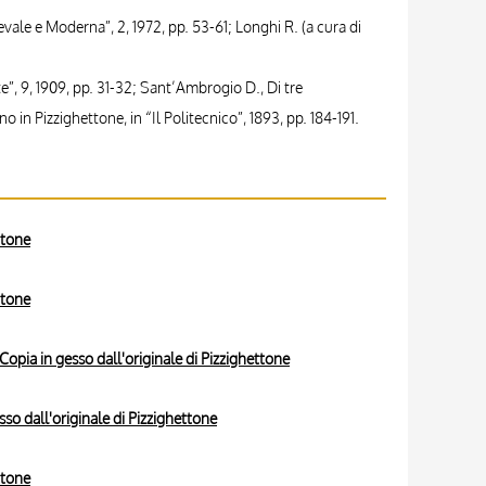
ievale e Moderna”, 2, 1972, pp. 53-61; Longhi R. (a cura di
e”, 9, 1909, pp. 31-32; Sant’Ambrogio D., Di tre
o in Pizzighettone, in “Il Politecnico”, 1893, pp. 184-191.
ttone
ttone
Copia in gesso dall'originale di Pizzighettone
sso dall'originale di Pizzighettone
ttone