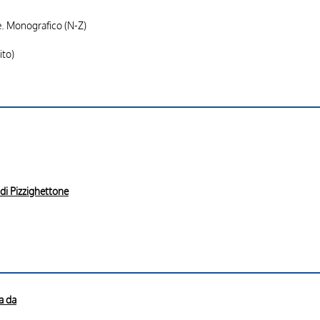
e. Monografico (N-Z)
ito)
 di Pizzighettone
a da