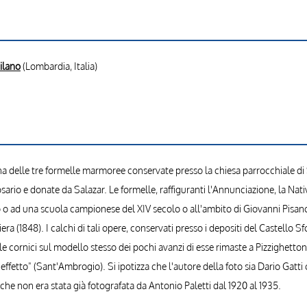
ilano
(Lombardia, Italia)
una delle tre formelle marmoree conservate presso la chiesa parrocchiale di
rio e donate da Salazar. Le formelle, raffiguranti l'Annunciazione, la Nativ
 o ad una scuola campionese del XIV secolo o all'ambito di Giovanni Pisano
ra (1848). I calchi di tali opere, conservati presso i depositi del Castello Sf
 cornici sul modello stesso dei pochi avanzi di esse rimaste a Pizzighettone
ffetto" (Sant'Ambrogio). Si ipotizza che l'autore della foto sia Dario Gatti che
he non era stata già fotografata da Antonio Paletti dal 1920 al 1935.