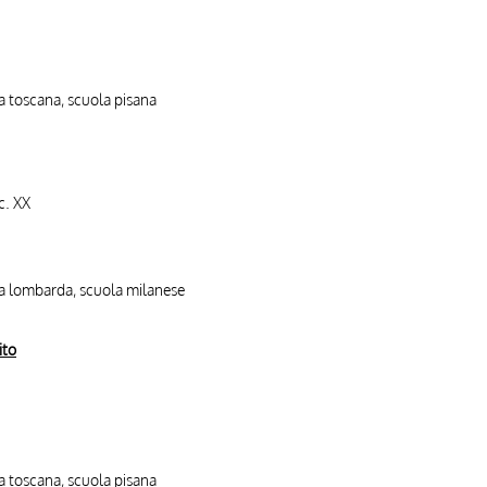
la toscana, scuola pisana
ec. XX
la lombarda, scuola milanese
ito
la toscana, scuola pisana