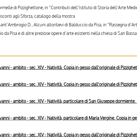
formelle di Pizzighettone, in “Contributi dell’Istituto di Storia dell’Arte Med
isconti agli Sforza, catalogo della mostra
Sant’Ambrogio D., Alcuni altorilievi di Balduccio da Pisa, in “Rassegna d’Art
 da Pisa e di altre preziose opere d’arte esistenti nella chiesa di San Bassan
nni - ambito - sec. XIV - Natività. Copia in gesso dall'originale di Pizzighe
nni - ambito - sec. XIV - Natività. Copia in gesso dall'originale di Pizzighe
nni - ambito - sec. XIV - Natività, particolare di San Giuseppe dormiente. 
nni - ambito - sec. XIV - Natività, particolare di Maria Vergine. Copia in ge
nni - ambito - sec. XIV - Natività. Copia in gesso dall'originale di Pizzighe