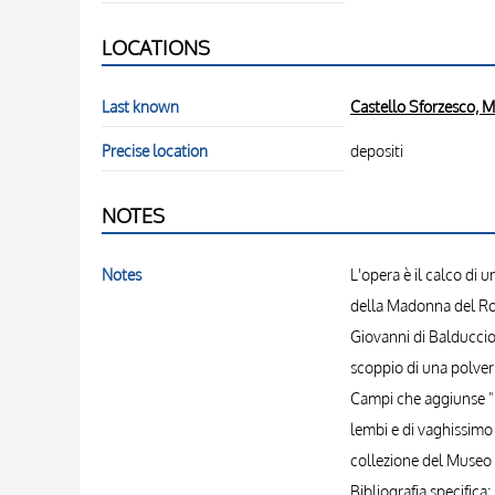
LOCATIONS
Last known
Castello Sforzesco, M
Precise location
depositi
NOTES
Notes
L'opera è il calco di 
della Madonna del Rosa
Giovanni di Balduccio
scoppio di una polverie
Campi che aggiunse "le
lembi e di vaghissimo e
collezione del Museo c
Bibliografia specifica: