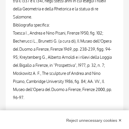
tra il 1337 e il 1341, negli stessi anni in cui eseguì i rilievi
della Geometria e della Rhetorica e la statua di re
Salomone.
Bibliografia specifica:
Toesca I., Andrea e Nino Pisani, Firenze 1950, fig. 102;
Becherucci L., Brunetti G. (a cura di), Il Museo dell'Opera
del Duomo a Firenze, Firenze 1969, pp. 238-239, figg. 94-
95; Kreytenberg G., Alberto Arnoldi e i rilievi della Loggia
del Bigallo a Firenze, in "Prospettiva", 1977, p. 32, n. 7;
Moskowitz A. F., The sculpture of Andrea and Nino
Pisano, Cambridge University 1986, fig. 84; AA. VV., Il
Museo dell'Opera del Duomo a Firenze, Firenze 2000, pp.
96-97.
PHOTOGRAPHS
Reject unnecessary cookies ✕
Photo Entry