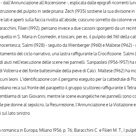
- dall'Annunciazione all'Ascensione -, esplicata dalle epigrafi ricorrenti lun
costruzione del pulpito in sede pisana: Zech (1935) sostiene la sua divisione
re lati e aperti sulla faccia rivolta all'abside, ciascuno sorretto da colonne
Baracchini, Filieri (1992), pensano invece a due cassoni sporgenti da un rec
ello in S. Maria in Cosmedin, e toscani, per es. il pulpito del 1161 della cat
rocentesca; Salmi (1928) - seguito da Weinberger (1960) e Maltese (1962) - r
amento del ciclo narrativo, una lastra raffigurante la Crocifissione. Salmi (1
i aiuti nell'esecuzione delle scene nei pannelli. Sanpaolesi (1956-1957) ha r
 Volterra e del fonte battesimale della pieve di Calci. Maltese (1962) ha ind
 alcuni leoni. L'identificazione con il pergamo eseguito per la cattedrale di 
ediano reca sul fronte del parapetto il gruppo scultoreo raffigurante il Te
emblema di san Giovanni, mentre le scene evangeliche nei pannelli sono così
le pie donne al sepolcro, la Resurrezione, l'Annunciazione e la Visitazione e
sul lato sinistro.
a romanica in Europa, Milano 1956, p. 76; Baracchini C. e Filieri M. T., I pul