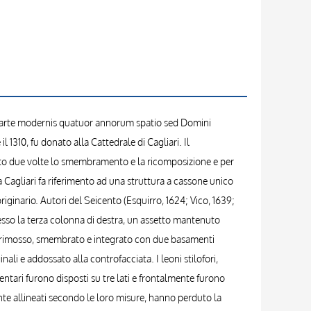
tior arte modernis quatuor annorum spatio sed Domini
 1310, fu donato alla Cattedrale di Cagliari. Il
bìto due volte lo smembramento e la ricomposizione e per
 a Cagliari fa riferimento ad una struttura a cassone unico
iginario. Autori del Seicento (Esquirro, 1624; Vico, 1639;
presso la terza colonna di destra, un assetto mantenuto
to fu rimosso, smembrato e integrato con due basamenti
nali e addossato alla controfacciata. I leoni stilofori,
mentari furono disposti su tre lati e frontalmente furono
ente allineati secondo le loro misure, hanno perduto la