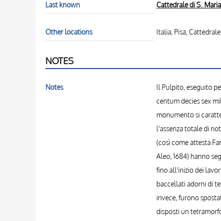
Last known
Cattedrale di S. Maria
Other locations
Italia, Pisa, Cattedral
NOTES
Notes
Il Pulpito, eseguito p
centum decies sex mill
monumento si caratter
l'assenza totale di no
(così come attesta Far
Aleo, 1684) hanno segn
fino all'inizio dei la
baccellati adorni di te
invece, furono spostat
disposti un tetramorfo