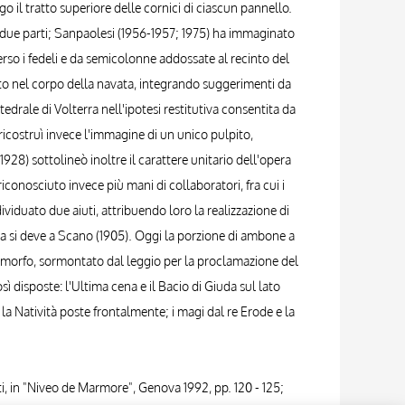
go il tratto superiore delle cornici di ciascun pannello.
 in due parti; Sanpaolesi (1956-1957; 1975) ha immaginato
 verso i fedeli e da semicolonne addossate al recinto del
into nel corpo della navata, integrando suggerimenti da
tedrale di Volterra nell'ipotesi restitutiva consentita da
icostruì invece l'immagine di un unico pulpito,
928) sottolineò inoltre il carattere unitario dell'opera
iconosciuto invece più mani di collaboratori, fra cui i
ividuato due aiuti, attribuendo loro la realizzazione di
Pisa si deve a Scano (1905). Oggi la porzione di ambone a
tramorfo, sormontato dal leggio per la proclamazione del
 disposte: l'Ultima cena e il Bacio di Giuda sul lato
 la Natività poste frontalmente; i magi dal re Erode e la
piti, in "Niveo de Marmore", Genova 1992, pp. 120 - 125;