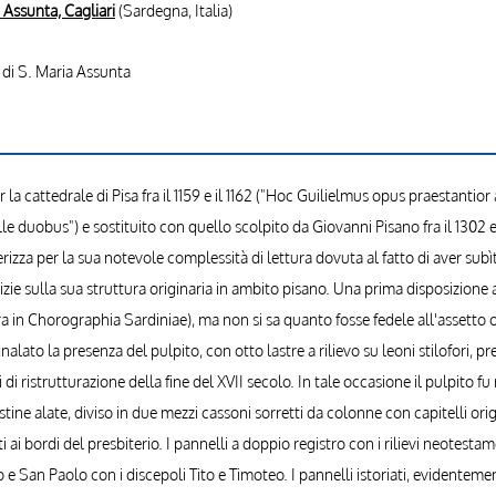
 Assunta, Cagliari
(Sardegna, Italia)
e di S. Maria Assunta
er la cattedrale di Pisa fra il 1159 e il 1162 ("Hoc Guilielmus opus praestan
e duobus") e sostituito con quello scolpito da Giovanni Pisano fra il 1302 e il
izza per la sua notevole complessità di lettura dovuta al fatto di aver su
tizie sulla sua struttura originaria in ambito pisano. Una prima disposizione
a in Chorographia Sardiniae), ma non si sa quanto fosse fedele all'assetto or
alato la presenza del pulpito, con otto lastre a rilievo su leoni stilofori, 
vori di ristrutturazione della fine del XVII secolo. In tale occasione il pulpi
stine alate, diviso in due mezzi cassoni sorretti da colonne con capitelli origi
i ai bordi del presbiterio. I pannelli a doppio registro con i rilievi neotesta
 e San Paolo con i discepoli Tito e Timoteo. I pannelli istoriati, evidentem