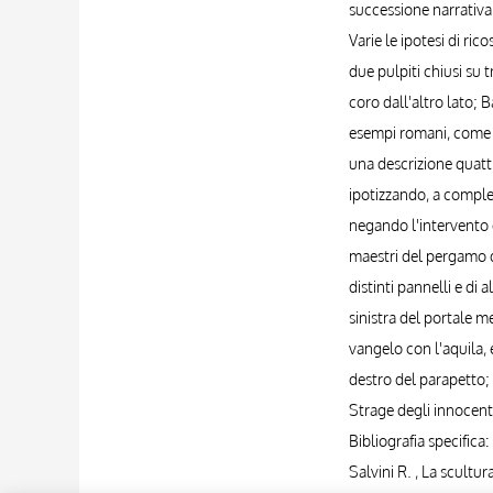
successione narrativa 
Varie le ipotesi di ri
due pulpiti chiusi su t
coro dall'altro lato; 
esempi romani, come qu
una descrizione quatt
ipotizzando, a complet
negando l'intervento d
maestri del pergamo di
distinti pannelli e di
sinistra del portale m
vangelo con l'aquila, 
destro del parapetto; 
Strage degli innocenti 
Bibliografia specifica:
Salvini R. , La scultur