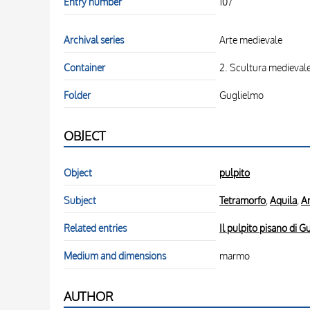
Entry number
107
Archival series
Arte medievale
Container
2. Scultura medieval
Folder
Guglielmo
OBJECT
Object
pulpito
Subject
Tetramorfo
,
Aquila
,
An
Related entries
Il pulpito pisano di 
Medium and dimensions
marmo
AUTHOR