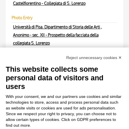
Castelfiorentino - Collegiata di S. Lorenzo
Photo Entry
Università di Pisa. Dipartimento di Storia delle Arti ,
Anonimo - sec. XII - Prospetto della facciata della
collegiata S. Lorenzo
Photo Entry
Reject unnecessary cookies ✕
Università di Pisa. Dipartimento di Storia delle Arti ,
This website collects some
Anonimo - sec. XII - Prospetto della facciata della
personal data of visitors and
collegiata S. Lorenzo
users
With your consent, we and our partners use cookies and similar
Photo Entry
technologies to store, access and process personal data such
Università di Pisa. Dipartimento di Storia delle Arti ,
as website visits or cookies are used for ads personalisation.
Since we respect your right to privacy, you can choose not to
Castelfiorentino - Collegiata di S. Lorenzo
allow certain types of cookies. Click on GDPR preferences to
find out more.