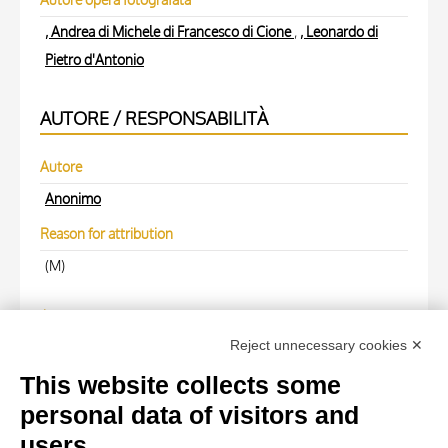
, Andrea di Michele di Francesco di Cione
,
, Leonardo di
Pietro d'Antonio
AUTORE / RESPONSABILITÀ
Autore
Anonimo
Reason for attribution
(M)
Autore
Reject unnecessary cookies ✕
Anonimo
This website collects some
WORK OF ART
personal data of visitors and
users