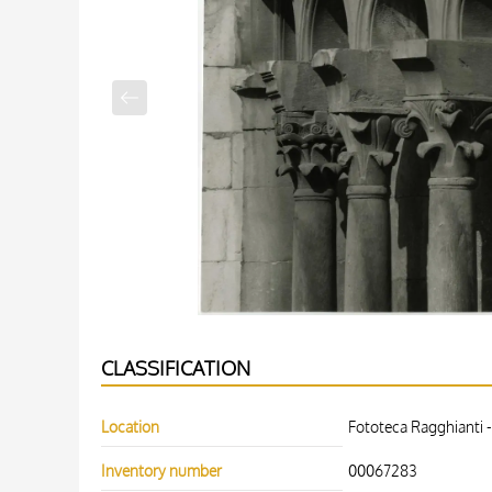
CLASSIFICATION
Location
Fototeca Ragghianti -
Inventory number
00067283