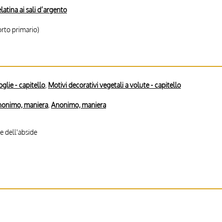
latina ai sali d’argento
rto primario)
glie - capitello
,
Motivi decorativi vegetali a volute - capitello
onimo, maniera
,
Anonimo, maniera
te dell'abside