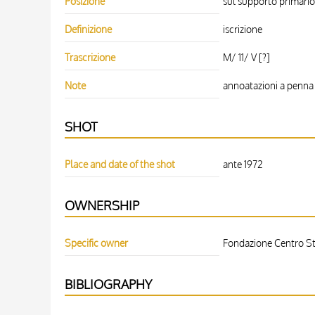
Posizione
sul supporto primario
Definizione
iscrizione
Trascrizione
M/ 11/ V [?]
Note
annoatazioni a penna 
SHOT
Place and date of the shot
ante 1972
OWNERSHIP
Specific owner
Fondazione Centro Stu
BIBLIOGRAPHY