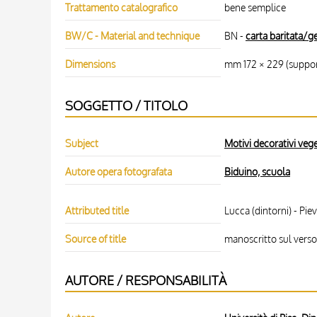
Trattamento catalografico
bene semplice
BW/C - Material and technique
BN -
carta baritata/ge
Dimensions
mm 172 × 229 (suppor
SOGGETTO / TITOLO
Subject
Motivi decorativi veg
Autore opera fotografata
Biduino, scuola
Attributed title
Lucca (dintorni) - Pie
Source of title
manoscritto sul verso
AUTORE / RESPONSABILITÀ