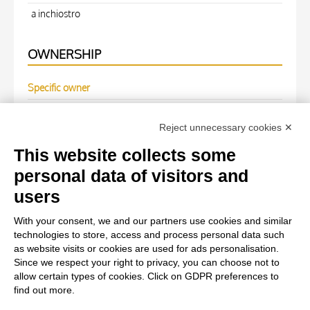
a inchiostro
OWNERSHIP
Specific owner
Fondazione Centro Studi sull'Arte Licia e Carlo Ludovico
Reject unnecessary cookies ✕
Ragghianti
This website collects some
WORK OF ART
personal data of visitors and
users
Work of art Entry
With your consent, we and our partners use cookies and similar
Anonimo italiano sec. XIII, Scena, Finte architetture,
technologies to store, access and process personal data such
Iniziale S, Iniziale decorata, Motivi decorativi vegetali e
as website visits or cookies are used for ads personalisation.
Since we respect your right to privacy, you can choose not to
zoomorfi, Figura maschile, Telamone, Cani, Gallo
allow certain types of cookies. Click on GDPR preferences to
find out more.