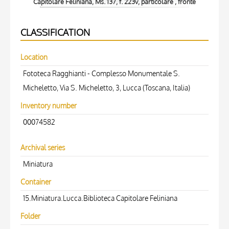
Capitolare Feliniana, Ms. 137, f. 223v, particolare , fronte
Ca
CLASSIFICATION
Location
Fototeca Ragghianti - Complesso Monumentale S.
Micheletto, Via S. Micheletto, 3, Lucca (Toscana, Italia)
Inventory number
00074582
Archival series
Miniatura
Container
15.Miniatura.Lucca.Biblioteca Capitolare Feliniana
Folder