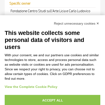
Specific owner
Fondazione Centro Studi sull'Arte Licia e Carlo Ludovico
Ragghianti
Reject unnecessary cookies ✕
WORK OF ART
This website collects some
personal data of visitors and
Work of art Entry
users
Anonimo italiano sec. XIII/XIV, Scena, Finte architetture,
With your consent, we and our partners use cookies and similar
Figura maschile con libro, Figura maschile con cartiglio,
technologies to store, access and process personal data such
Figure maschili, Iniziale H, Iniziale decorata, Motivi
as website visits or cookies are used for ads personalisation.
Since we respect your right to privacy, you can choose not to
decorativi vegetali e zoomorfi, Protome
allow certain types of cookies. Click on GDPR preferences to
find out more.
View the Complete Cookie Policy
AVVERTENZE LEGALI: IMMAGINI PUBBLICATE SUL SITO
Le immagini e le foto presenti in questo sito sono soggette alle norme sul
ACCEPT ALL
diritto d’autore, legge 22 aprile 1941 n. 633. I diritti degli autori, degli artisti e