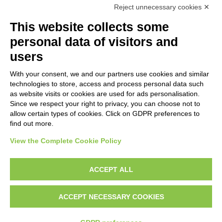
Reject unnecessary cookies ✕
Autore
This website collects some
Anonimo
personal data of visitors and
users
WORK OF ART
With your consent, we and our partners use cookies and similar
technologies to store, access and process personal data such
Work of art Entry
as website visits or cookies are used for ads personalisation.
Since we respect your right to privacy, you can choose not to
Kirchner, Ernst Ludwig, Brücke
allow certain types of cookies. Click on GDPR preferences to
find out more.
View the Complete Cookie Policy
AVVERTENZE LEGALI: IMMAGINI PUBBLICATE SUL SITO
Le immagini e le foto presenti in questo sito sono soggette alle norme sul
ACCEPT ALL
diritto d’autore, legge 22 aprile 1941 n. 633. I diritti degli autori, degli artisti e
dei fotografi che hanno realizzato le opere e le immagini, degli enti e delle
ACCEPT NECESSARY COOKIES
istituzioni che ne sono proprietari, sono riservati. Si vieta quindi la
riproduzione con qualsiasi mezzo effettuata, anche per uso gratuito o
personale.