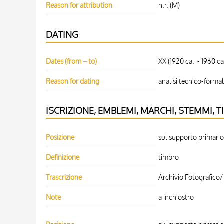
Reason for attribution
n.r. (M)
DATING
Dates (from – to)
XX (1920 ca. - 1960 ca.
Reason for dating
analisi tecnico-forma
ISCRIZIONE, EMBLEMI, MARCHI, STEMMI, T
Posizione
sul supporto primario:
Definizione
timbro
Trascrizione
Archivio Fotografico/ 
Note
a inchiostro