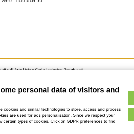
 verso: in alto al centro
di sull'Arte Licia e Carlo Ludovico Ragghianti
some personal data of visitors and
an Procolo
e cookies and similar technologies to store, access and process
okies are used for ads personalisation. Since we respect your
ow certain types of cookies. Click on GDPR preferences to find
AVVERTENZE LEGALI: IMMAGINI PUBBLICATE SUL SITO