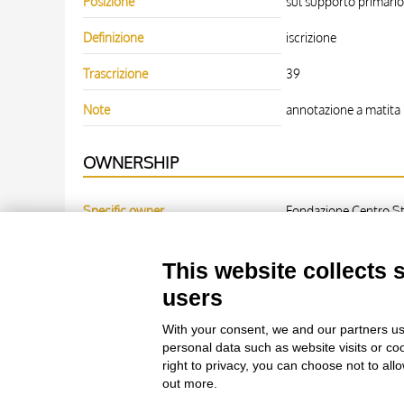
Posizione
sul supporto primario:
Definizione
iscrizione
Trascrizione
39
Note
annotazione a matita
OWNERSHIP
Specific owner
Fondazione Centro Stu
WORK OF ART
This website collects 
users
Work of art Entry
Giovanni di Rigino, S
With your consent, we and our partners us
personal data such as website visits or co
right to privacy, you can choose not to all
out more.