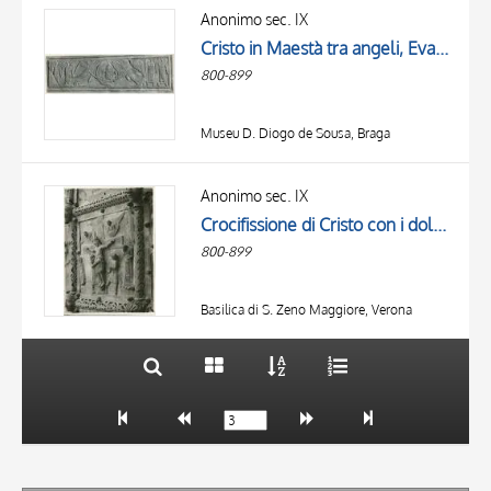
Anonimo sec. IX
Cristo in Maestà tra angeli, Evangelisti
800-899
Museu D. Diogo de Sousa, Braga
TITOLO
AUTORE
Anonimo sec. IX
Crocifissione di Cristo con i dolenti, Angeli
OGGETTO
800-899
LOCALIZZAZIONE
10 RISULTATI
DATA
20 RISULTATI
Basilica di S. Zeno Maggiore, Verona