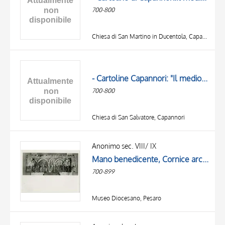
DATA
700-800
Chiesa di San Martino in Ducentola, Capannori
- Cartoline Capannori: "Il medioevo e la Francigena". Badia di Cantignano, Chiesa di San Salvatore, particolare di pilastrino erratico (sec. VIII-IX)
700-800
Chiesa di San Salvatore, Capannori
Anonimo sec. VIII/ IX
Mano benedicente, Cornice architettonica con motivi decorativi e figure
700-899
Museo Diocesano, Pesaro