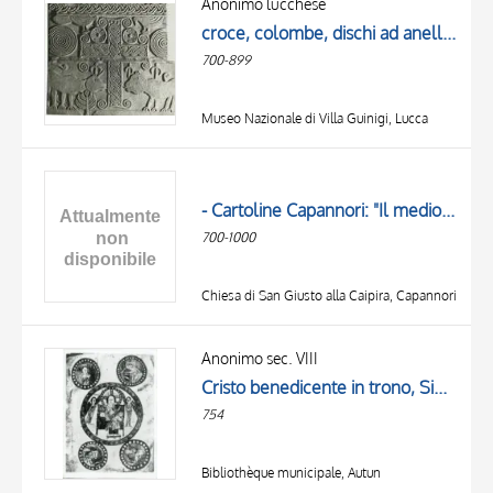
Anonimo lucchese
croce, colombe, dischi ad anelli concentrici, unicorno e leone
700-899
Museo Nazionale di Villa Guinigi, Lucca
- Cartoline Capannori: "Il medioevo e la Francigena". Marlia, Chiesa di San Giusto alla Caipira (sec. VIII-XI), fianco nord.
700-1000
Chiesa di San Giusto alla Caipira, Capannori
Anonimo sec. VIII
Cristo benedicente in trono, Simboli dei quattro evangelisti
754
Bibliothèque municipale, Autun