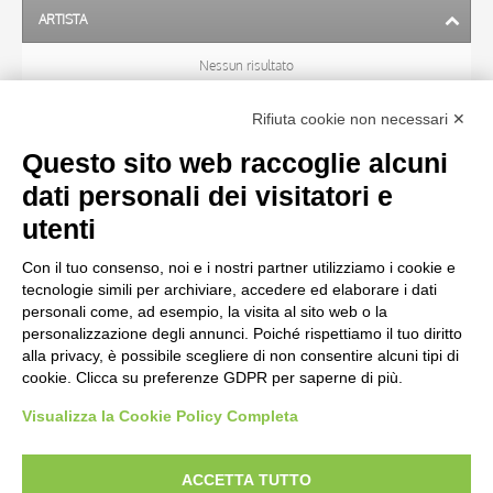
ARTISTA
Nessun risultato
Rifiuta cookie non necessari ✕
SOGGETTO
Questo sito web raccoglie alcuni
dati personali dei visitatori e
OGGETTO
utenti
Con il tuo consenso, noi e i nostri partner utilizziamo i cookie e
LOCALIZZAZIONE
tecnologie simili per archiviare, accedere ed elaborare i dati
personali come, ad esempio, la visita al sito web o la
personalizzazione degli annunci. Poiché rispettiamo il tuo diritto
CRONOLOGIA
alla privacy, è possibile scegliere di non consentire alcuni tipi di
cookie. Clicca su preferenze GDPR per saperne di più.
Visualizza la Cookie Policy Completa
AVVERTENZE LEGALI: IMMAGINI PUBBLICATE SUL SITO
Le immagini e le foto presenti in questo sito sono soggette alle norme sul
ACCETTA TUTTO
diritto d’autore, legge 22 aprile 1941 n. 633. I diritti degli autori, degli artisti e