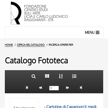
MENU
HOME
CERCA NEL CATALOGO
RICERCA OPERE PER
Catalogo Fototeca
TITOLO
10 RISULTATI
AUTORE
20 RISULTATI
OGGETTO
LOCALIZZAZIONE
- Cartoline di Capannori:Il medioevo e la Francigena. Marlia, Chiesa di San Martino in Ducentola, particolare del paramento del fianco sud