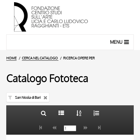
MENU
HOME
CERCA NEL CATALOGO
RICERCA OPERE PER
Catalogo Fototeca
San Nicola di Bari
TITOLO
10 RISULTATI
AUTORE
20 RISULTATI