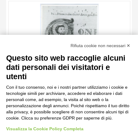
OGGETTO
LOCALIZZAZIONE
DATA
TITOLO
Rifiuta cookie non necessari ✕
AUTORE
Questo sito web raccoglie alcuni
OGGETTO
dati personali dei visitatori e
LOCALIZZAZIONE
10 RISULTATI
Anonimo italiano sec. XII , Iniziale C, Iniziale abitata, Santo
utenti
vescovo, San Nicola di Bari, Motivi decorativi fitomorfi
DATA
20 RISULTATI
Con il tuo consenso, noi e i nostri partner utilizziamo i cookie e
tecnologie simili per archiviare, accedere ed elaborare i dati
personali come, ad esempio, la visita al sito web o la
personalizzazione degli annunci. Poiché rispettiamo il tuo diritto
alla privacy, è possibile scegliere di non consentire alcuni tipi di
cookie. Clicca su preferenze GDPR per saperne di più.
Visualizza la Cookie Policy Completa
AVVERTENZE LEGALI: IMMAGINI PUBBLICATE SUL SITO