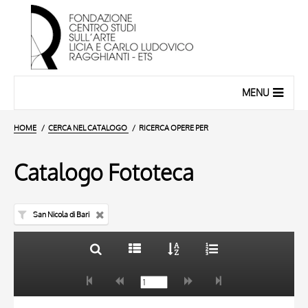
MENU
HOME
CERCA NEL CATALOGO
RICERCA OPERE PER
Catalogo Fototeca
San Nicola di Bari
TITOLO
10 RISULTATI
AUTORE
20 RISULTATI