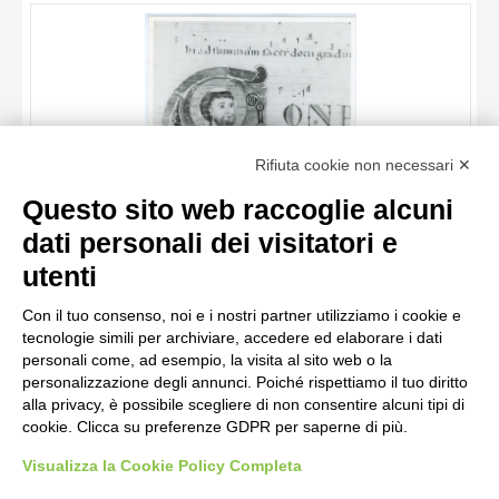
OGGETTO
LOCALIZZAZIONE
DATA
TITOLO
Rifiuta cookie non necessari ✕
AUTORE
Questo sito web raccoglie alcuni
OGGETTO
dati personali dei visitatori e
LOCALIZZAZIONE
10 RISULTATI
Anonimo italiano sec. XII , Iniziale C, Iniziale abitata, Santo
utenti
vescovo, San Nicola di Bari, Motivi decorativi fitomorfi
DATA
20 RISULTATI
Con il tuo consenso, noi e i nostri partner utilizziamo i cookie e
tecnologie simili per archiviare, accedere ed elaborare i dati
personali come, ad esempio, la visita al sito web o la
personalizzazione degli annunci. Poiché rispettiamo il tuo diritto
alla privacy, è possibile scegliere di non consentire alcuni tipi di
cookie. Clicca su preferenze GDPR per saperne di più.
Visualizza la Cookie Policy Completa
AVVERTENZE LEGALI: IMMAGINI PUBBLICATE SUL SITO