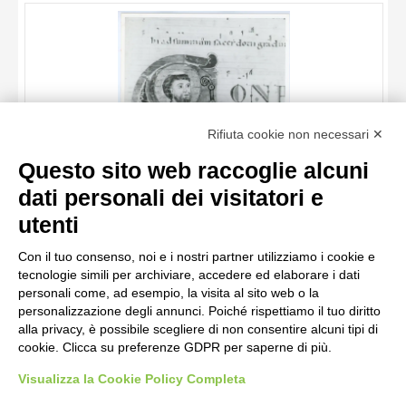
OGGETTO
LOCALIZZAZIONE
DATA
TITOLO
Rifiuta cookie non necessari ✕
AUTORE
Questo sito web raccoglie alcuni
OGGETTO
dati personali dei visitatori e
LOCALIZZAZIONE
10 RISULTATI
Anonimo italiano sec. XII , Iniziale C, Iniziale abitata, Santo
utenti
vescovo, San Nicola di Bari, Motivi decorativi fitomorfi
DATA
20 RISULTATI
Con il tuo consenso, noi e i nostri partner utilizziamo i cookie e
tecnologie simili per archiviare, accedere ed elaborare i dati
personali come, ad esempio, la visita al sito web o la
personalizzazione degli annunci. Poiché rispettiamo il tuo diritto
alla privacy, è possibile scegliere di non consentire alcuni tipi di
cookie. Clicca su preferenze GDPR per saperne di più.
Visualizza la Cookie Policy Completa
AVVERTENZE LEGALI: IMMAGINI PUBBLICATE SUL SITO