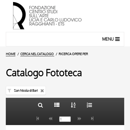
MENU
HOME
CERCA NEL CATALOGO
RICERCA OPERE PER
Catalogo Fototeca
San Nicola di Bari
TITOLO
10 RISULTATI
AUTORE
20 RISULTATI