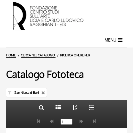
MENU
HOME
CERCA NEL CATALOGO
RICERCA OPERE PER
Catalogo Fototeca
San Nicola di Bari
TITOLO
10 RISULTATI
AUTORE
20 RISULTATI