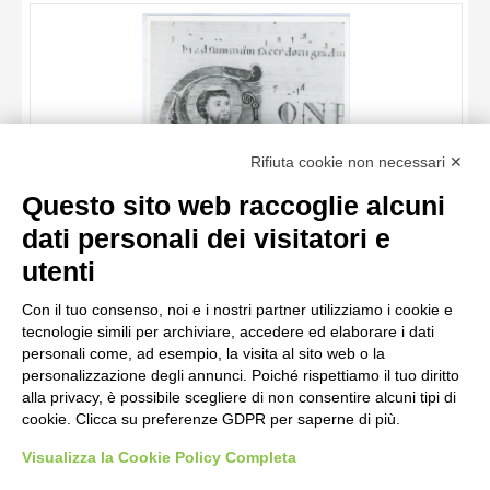
OGGETTO
LOCALIZZAZIONE
DATA
TITOLO
Rifiuta cookie non necessari ✕
AUTORE
Questo sito web raccoglie alcuni
OGGETTO
dati personali dei visitatori e
LOCALIZZAZIONE
10 RISULTATI
Anonimo italiano sec. XII , Iniziale C, Iniziale abitata, Santo
utenti
vescovo, San Nicola di Bari, Motivi decorativi fitomorfi
DATA
20 RISULTATI
Con il tuo consenso, noi e i nostri partner utilizziamo i cookie e
tecnologie simili per archiviare, accedere ed elaborare i dati
personali come, ad esempio, la visita al sito web o la
personalizzazione degli annunci. Poiché rispettiamo il tuo diritto
alla privacy, è possibile scegliere di non consentire alcuni tipi di
cookie. Clicca su preferenze GDPR per saperne di più.
Visualizza la Cookie Policy Completa
AVVERTENZE LEGALI: IMMAGINI PUBBLICATE SUL SITO