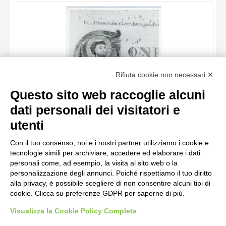
OGGETTO
LOCALIZZAZIONE
DATA
TITOLO
Rifiuta cookie non necessari ✕
AUTORE
Questo sito web raccoglie alcuni
OGGETTO
dati personali dei visitatori e
LOCALIZZAZIONE
10 RISULTATI
Anonimo italiano sec. XII , Iniziale C, Iniziale abitata, Santo
utenti
vescovo, San Nicola di Bari, Motivi decorativi fitomorfi
DATA
20 RISULTATI
Con il tuo consenso, noi e i nostri partner utilizziamo i cookie e
tecnologie simili per archiviare, accedere ed elaborare i dati
personali come, ad esempio, la visita al sito web o la
personalizzazione degli annunci. Poiché rispettiamo il tuo diritto
alla privacy, è possibile scegliere di non consentire alcuni tipi di
cookie. Clicca su preferenze GDPR per saperne di più.
Visualizza la Cookie Policy Completa
AVVERTENZE LEGALI: IMMAGINI PUBBLICATE SUL SITO