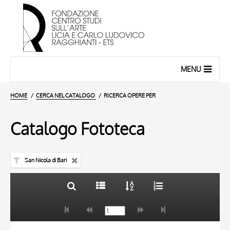
MENU
HOME
CERCA NEL CATALOGO
RICERCA OPERE PER
Catalogo Fototeca
San Nicola di Bari
TITOLO
10 RISULTATI
AUTORE
20 RISULTATI