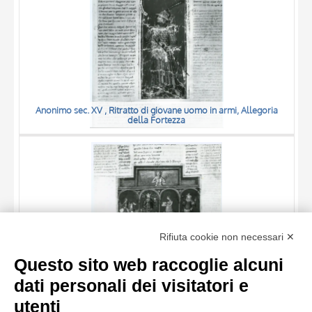
Anonimo sec. XV , Ritratto di giovane uomo in armi, Allegoria
della Fortezza
TITOLO
Rifiuta cookie non necessari ✕
AUTORE
Questo sito web raccoglie alcuni
OGGETTO
dati personali dei visitatori e
Anonimo sec. XV , Allegoria dell'Amore, Allegoria della
LOCALIZZAZIONE
10 RISULTATI
Sollecitudine, Allegoria della Perseveranza, Allegoria della
utenti
Verità, Allegoria della Fortezza