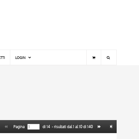
TTI
LOGIN
Pagina
di
14
- risultati dal
1
al
10
di
140