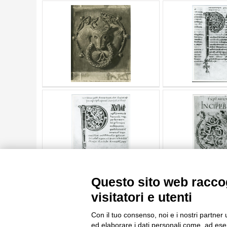
AUTORE
20 RISULTATI
OGGETTO
LOCALIZZAZIONE
DATA
TITOLO
AUTORE
OGGETTO
LOCALIZZAZIONE
10 RISULTATI
DATA
20 RISULTATI
Questo sito web raccog
visitatori e utenti
Con il tuo consenso, noi e i nostri partner 
ed elaborare i dati personali come, ad esem