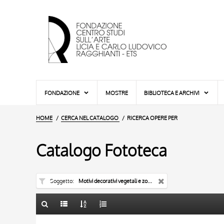
FONDAZIONE
MOSTRE
BIBLIOTECA E ARCHIVI
HOME
CERCA NEL CATALOGO
RICERCA OPERE PER
Catalogo Fototeca
Soggetto
Motivi decorativi vegetali e zoomorfi
TITOLO
10 RISULTATI