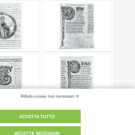
Rifiuta cookie non necessari ✕
ACCETTA TUTTO
Pagina
di
14
- risultati dal
1
al
10
di
140
ACCETTA NECESSARI