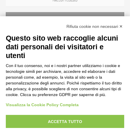
Nessun risultato
SOGGETTO
Rifiuta cookie non necessari ✕
Nessun risultato
Questo sito web raccoglie alcuni
dati personali dei visitatori e
OGGETTO
utenti
Con il tuo consenso, noi e i nostri partner utilizziamo i cookie e
LOCALIZZAZIONE
tecnologie simili per archiviare, accedere ed elaborare i dati
personali come, ad esempio, la visita al sito web o la
personalizzazione degli annunci. Poiché rispettiamo il tuo diritto
CRONOLOGIA
alla privacy, è possibile scegliere di non consentire alcuni tipi di
cookie. Clicca su preferenze GDPR per saperne di più.
Visualizza la Cookie Policy Completa
AVVERTENZE LEGALI: IMMAGINI PUBBLICATE SUL SITO
Le immagini e le foto presenti in questo sito sono soggette alle norme sul
ACCETTA TUTTO
diritto d’autore, legge 22 aprile 1941 n. 633. I diritti degli autori, degli artisti e