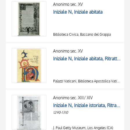
OGGETTO
Anonimo sec. XV
LOCALIZZAZIONE
Iniziale N, Iniziale abitata
DATA
Biblioteca Civica, Bassano del Grappa
Anonimo sec. XV
Iniziale N, Iniziale abitata, Ritratto di Dante Alighieri, Motivi decorativi fitomorfi
Palazzi Vaticani, Biblioteca Apostolica Vaticana, Città del Vaticano
Anonimo sec. XIII/ XIV
Iniziale N, Iniziale istoriata, Ritratto di Giacomo I il Conquistatore, re d'Aragona, Motivi decorativi con figure fantastiche
1290-1310
J. Paul Getty Museum, Los Angeles (CA)