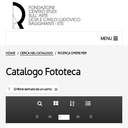
MENU
HOME
CERCA NEL CATALOGO
RICERCA OPERE PER
Catalogo Fototeca
Grifone domato da un uomo
TITOLO
10 RISULTATI
AUTORE
20 RISULTATI
TITOLO