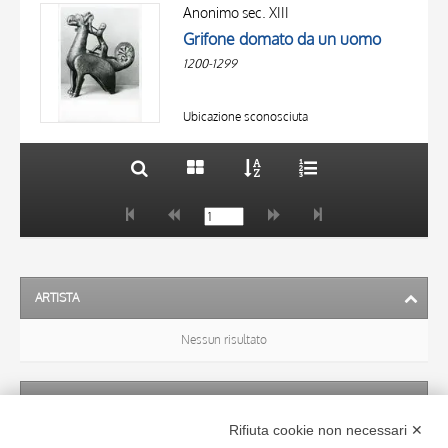
OGGETTO
AUTORE
Anonimo sec. XIII
LOCALIZZAZIONE
Grifone domato da un uomo
OGGETTO
DATA
1200-1299
LOCALIZZAZIONE
10 RISULTATI
DATA
20 RISULTATI
Ubicazione sconosciuta
ARTISTA
Nessun risultato
SOGGETTO
Rifiuta cookie non necessari ✕
Nessun risultato