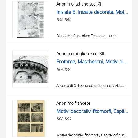
OGGETTO
Anonimo italiano sec. XII
LOCALIZZAZIONE
Iniziale B, Iniziale decorata, Motivi decorativi vegetali e zoomorfi, Intreccio, Mascheroni
DATA
1140-1160
Biblioteca Capitolare Feliniana, Lucca
Anonimo pugliese sec. XII
Protome, Mascheroni, Motivi decorativi fitomorfi
1117-1199
Abbazia di S. Leonardo di Siponto//Abbazia di Lama Velara, Manfredonia
TITOLO
AUTORE
Anonimo francese
Motivi decorativi fitomorfi, Capitello figurato, Crocifissione di san Pietro, Mascheroni, Motivo decorativo con animali fantastici
OGGETTO
1100-1199
LOCALIZZAZIONE
10 RISULTATI
DATA
20 RISULTATI
Motivi decorativi fitomorfi, Capitello figurato, Crocifissione di san Pietro, Mascheroni, Motivo decorativo con animali fantastici