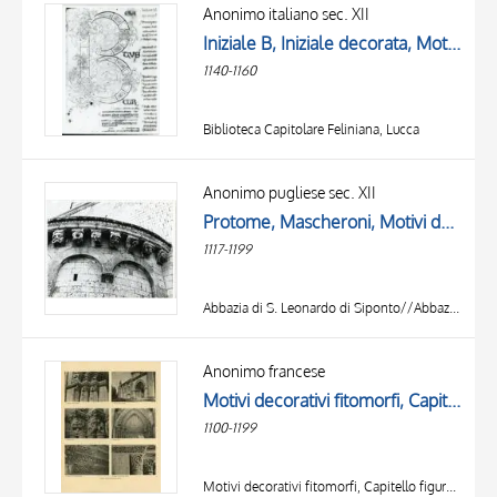
OGGETTO
Anonimo italiano sec. XII
LOCALIZZAZIONE
Iniziale B, Iniziale decorata, Motivi decorativi vegetali e zoomorfi, Intreccio, Mascheroni
DATA
1140-1160
Biblioteca Capitolare Feliniana, Lucca
Anonimo pugliese sec. XII
Protome, Mascheroni, Motivi decorativi fitomorfi
1117-1199
Abbazia di S. Leonardo di Siponto//Abbazia di Lama Velara, Manfredonia
TITOLO
AUTORE
Anonimo francese
Motivi decorativi fitomorfi, Capitello figurato, Crocifissione di san Pietro, Mascheroni, Motivo decorativo con animali fantastici
OGGETTO
1100-1199
LOCALIZZAZIONE
10 RISULTATI
DATA
20 RISULTATI
Motivi decorativi fitomorfi, Capitello figurato, Crocifissione di san Pietro, Mascheroni, Motivo decorativo con animali fantastici