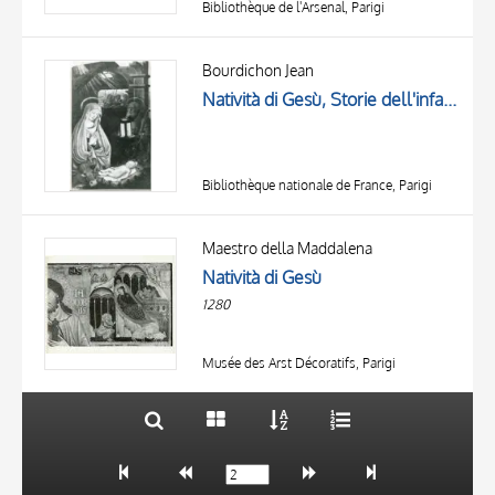
Bibliothèque de l'Arsenal, Parigi
Bourdichon Jean
Natività di Gesù, Storie dell'infanzia di Cristo, Maria Vergine, San Giuseppe, Gesù Bambino
Bibliothèque nationale de France, Parigi
TITOLO
AUTORE
Maestro della Maddalena
Natività di Gesù
OGGETTO
1280
LOCALIZZAZIONE
10 RISULTATI
DATA
20 RISULTATI
Musée des Arst Décoratifs, Parigi