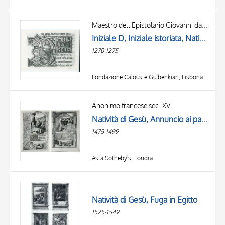
Maestro dell'Epistolario Giovanni da Gaibana, e scuola
Iniziale D, Iniziale istoriata, Natività di Gesù, Motivi decorativi geometrici e vegetali
1270-1275
Fondazione Calouste Gulbenkian, Lisbona
Anonimo francese sec. XV
Natività di Gesù, Annuncio ai pastori, Cornice con motivi decorativi fitomorfi, Iniziale decorata, Visione della Sibilla Tiburtina e dell'imperatore Augusto
1475-1499
Asta Sotheby's, Londra
Natività di Gesù, Fuga in Egitto
1525-1549