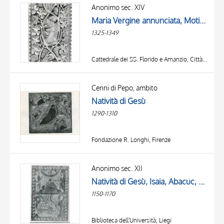
OGGETTO
Anonimo sec. XIV
LOCALIZZAZIONE
Maria Vergine annunciata, Motivi decorativi fitomorfi con tralci di vite, Sant'Amanzio, Santo francescano, Frate francescano che benedice un fanciullo, Angelo adorante, Giovane santo, Visitazione, Natività di Gesù, Lavacro del Bambino, Annuncio ai pastori
DATA
1325-1349
Cattedrale dei SS. Florido e Amanzio, Città di Castello
Cenni di Pepo, ambito
Natività di Gesù
1290-1310
Fondazione R. Longhi, Firenze
Anonimo sec. XII
Natività di Gesù, Isaia, Abacuc, Cornice con motivi decorativi fitomorfi
1150-1170
Biblioteca dell'Università, Liegi