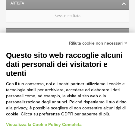
ARTISTA
Nessun risultato
SOGGETTO
Rifiuta cookie non necessari ✕
Nessun risultato
Questo sito web raccoglie alcuni
dati personali dei visitatori e
OGGETTO
utenti
Con il tuo consenso, noi e i nostri partner utilizziamo i cookie e
LOCALIZZAZIONE
tecnologie simili per archiviare, accedere ed elaborare i dati
personali come, ad esempio, la visita al sito web o la
personalizzazione degli annunci. Poiché rispettiamo il tuo diritto
CRONOLOGIA
alla privacy, è possibile scegliere di non consentire alcuni tipi di
cookie. Clicca su preferenze GDPR per saperne di più.
Visualizza la Cookie Policy Completa
AVVERTENZE LEGALI: IMMAGINI PUBBLICATE SUL SITO