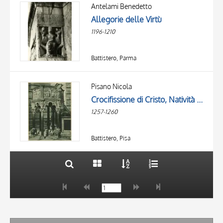
OGGETTO
Antelami Benedetto
LOCALIZZAZIONE
Allegorie delle Virtù
DATA
1196-1210
Battistero, Parma
TITOLO
AUTORE
Pisano Nicola
Crocifissione di Cristo, Natività di Gesù, Annunciazione, Lavanda di Gesù Bambino, Adorazione dei Re Magi, Presentazione di Gesù al Tempio, Giudizio Universale, Profeti, Evangelisti, Allegorie delle Virtù, San Giovanni Battista, San Michele Arcangelo...
OGGETTO
1257-1260
LOCALIZZAZIONE
10 RISULTATI
DATA
20 RISULTATI
Battistero, Pisa