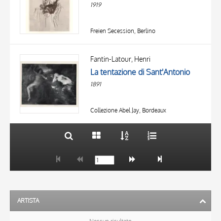
1919
Freien Secession, Berlino
TITOLO
AUTORE
Fantin-Latour, Henri
La tentazione di Sant'Antonio
OGGETTO
1891
LOCALIZZAZIONE
10 RISULTATI
DATA
20 RISULTATI
Collezione Abel Jay, Bordeaux
ARTISTA