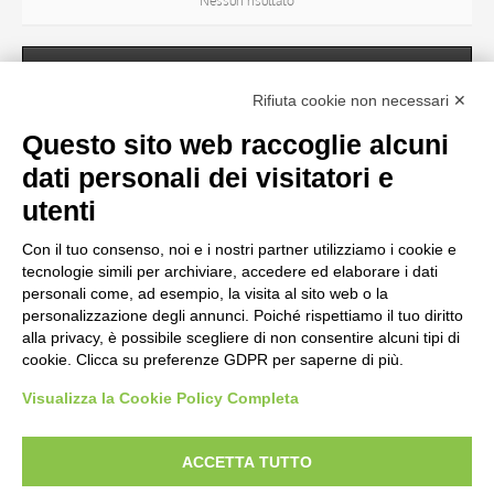
Nessun risultato
SOGGETTO
Rifiuta cookie non necessari ✕
Questo sito web raccoglie alcuni
OGGETTO
dati personali dei visitatori e
Nessun risultato
utenti
Con il tuo consenso, noi e i nostri partner utilizziamo i cookie e
LOCALIZZAZIONE
tecnologie simili per archiviare, accedere ed elaborare i dati
personali come, ad esempio, la visita al sito web o la
personalizzazione degli annunci. Poiché rispettiamo il tuo diritto
CRONOLOGIA
alla privacy, è possibile scegliere di non consentire alcuni tipi di
cookie. Clicca su preferenze GDPR per saperne di più.
Visualizza la Cookie Policy Completa
AVVERTENZE LEGALI: IMMAGINI PUBBLICATE SUL SITO
Le immagini e le foto presenti in questo sito sono soggette alle norme sul
ACCETTA TUTTO
diritto d’autore, legge 22 aprile 1941 n. 633. I diritti degli autori, degli artisti e