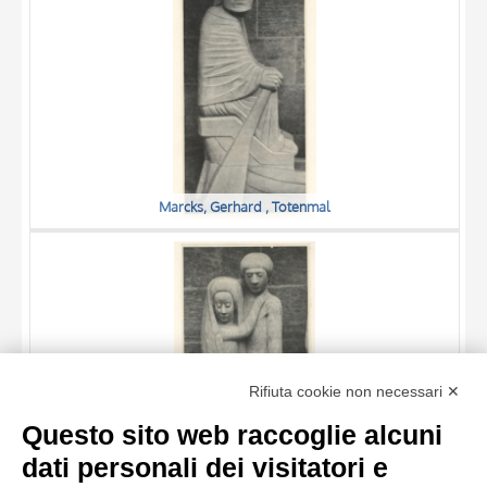
Marcks, Gerhard , Totenmal
TITOLO
Rifiuta cookie non necessari ✕
AUTORE
Questo sito web raccoglie alcuni
OGGETTO
dati personali dei visitatori e
LOCALIZZAZIONE
10 RISULTATI