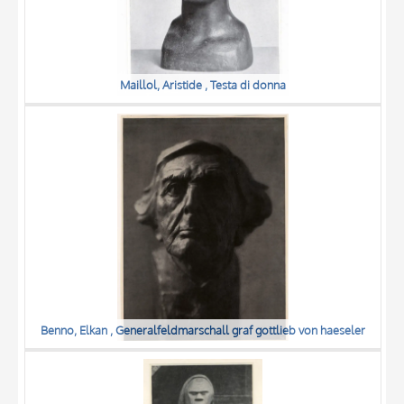
Maillol, Aristide , Testa di donna
Benno, Elkan , Generalfeldmarschall graf gottlieb von haeseler