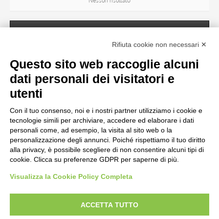
Nessun risultato
SOGGETTO
Rifiuta cookie non necessari ✕
Questo sito web raccoglie alcuni
OGGETTO
dati personali dei visitatori e
Nessun risultato
utenti
Con il tuo consenso, noi e i nostri partner utilizziamo i cookie e
LOCALIZZAZIONE
tecnologie simili per archiviare, accedere ed elaborare i dati
personali come, ad esempio, la visita al sito web o la
personalizzazione degli annunci. Poiché rispettiamo il tuo diritto
CRONOLOGIA
alla privacy, è possibile scegliere di non consentire alcuni tipi di
cookie. Clicca su preferenze GDPR per saperne di più.
Visualizza la Cookie Policy Completa
AVVERTENZE LEGALI: IMMAGINI PUBBLICATE SUL SITO
Le immagini e le foto presenti in questo sito sono soggette alle norme sul
ACCETTA TUTTO
diritto d’autore, legge 22 aprile 1941 n. 633. I diritti degli autori, degli artisti e