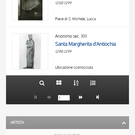
1250-1299
Pieve di S. Michele, Lucca
TITOLO
AUTORE
Anonimo sec. XIII
Santa Margherita d'Antiochia
OGGETTO
1290-1299
LOCALIZZAZIONE
10 RISULTATI
DATA
20 RISULTATI
Ubicazione sconosciuta
ARTISTA